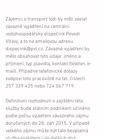
Zájemci o transport lodi by měli zaslat 
závazné vyjádření na centrální 
vodohospodářský dispečink Povodí 
Vltavy, a to na emailovou adresu 
dispecink@pvl.cz. Závazné vyjádření by 
mělo obsahovat tyto údaje: jméno a 
příjmení, typ plavidla, kontakt (telefon, e-
mail). Případné telefonické dotazy 
zodpoví toto pracoviště na tel. číslech 
257 329 425 nebo 724 067 719.
Definitivní rozhodnutí o zajištění této 
služby bude státním podnikem učiněno 
podle počtu vyjádření závazného zájmu 
doručených do 28. září 2015. V případě 
velkého zájmu může být tato bezplatná 
služba rozšířena i do dalších dnů. 