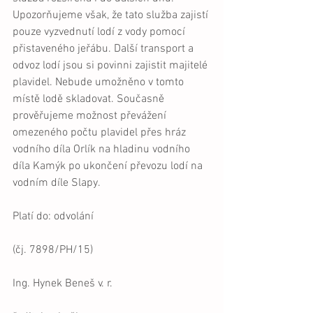
Upozorňujeme však, že tato služba zajistí 
pouze vyzvednutí lodí z vody pomocí 
přistaveného jeřábu. Další transport a 
odvoz lodí jsou si povinni zajistit majitelé 
plavidel. Nebude umožněno v tomto 
místě lodě skladovat. Současně 
prověřujeme možnost převážení 
omezeného počtu plavidel přes hráz 
vodního díla Orlík na hladinu vodního 
díla Kamýk po ukončení převozu lodí na 
vodním díle Slapy.
Platí do: odvolání
(čj. 7898/PH/15)
Ing. Hynek Beneš v. r.