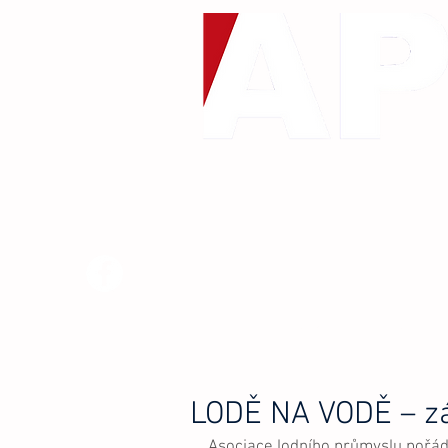
DOMŮ
O NÁS
MEZINÁRODN
LODĚ NA VODĚ – z
Asociace lodního průmyslu pořád