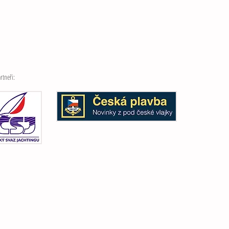
rtneři: