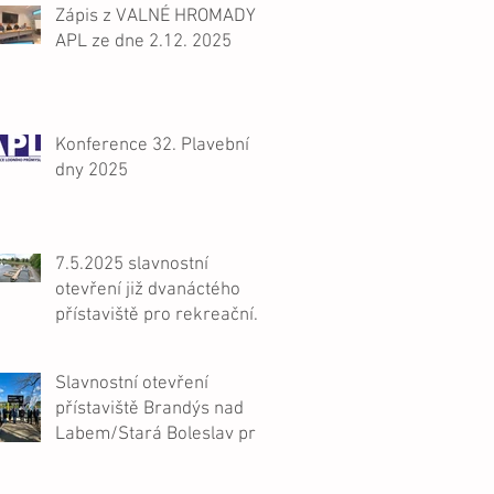
Zápis z VALNÉ HROMADY
APL ze dne 2.12. 2025
Konference 32. Plavební
dny 2025
7.5.2025 slavnostní
otevření již dvanáctého
přístaviště pro rekreační
plavbu na Labi, Nymburk
Slavnostní otevření
přístaviště Brandýs nad
Labem/Stará Boleslav pro
malá plavidla 1.4.2025