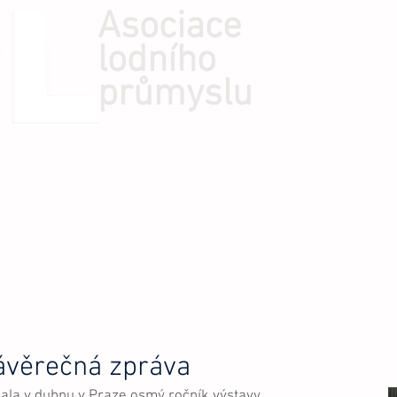
Asociace
lodního
průmyslu
Í AKTIVITY
KONTAKTY
INFORMACE
KE STAŽENÍ
ávěrečná zpráva
ala v dubnu v Praze osmý ročník výstavy 