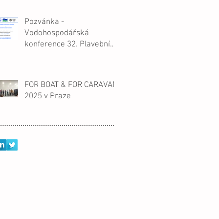
Pozvánka -
Vodohospodářská
konference 32. Plavební
dny, Hrad v Litoměřicích,
23.-25.9.2025, ČPVS a
Slovenský plavební
FOR BOAT & FOR CARAVAN
kongres.
2025 v Praze