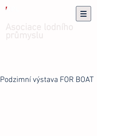
Asociace lodního
průmyslu
Přihlásit se/Zaregistrovat se
Podzimní výstava FOR BOAT