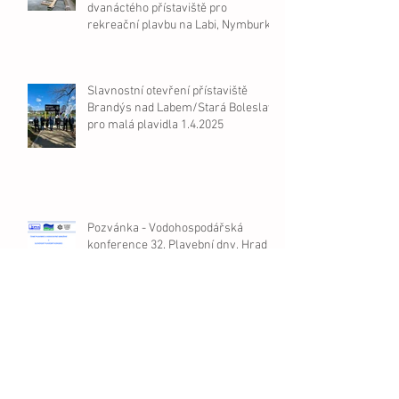
dvanáctého přístaviště pro
rekreační plavbu na Labi, Nymburk
Slavnostní otevření přístaviště
Brandýs nad Labem/Stará Boleslav
pro malá plavidla 1.4.2025
Pozvánka - Vodohospodářská
konference 32. Plavební dny, Hrad v
Litoměřicích, 23.-25.9.2025, ČPVS a
Slovenský plavební kongres.
FOR BOAT & FOR CARAVAN 2025 v
Praze