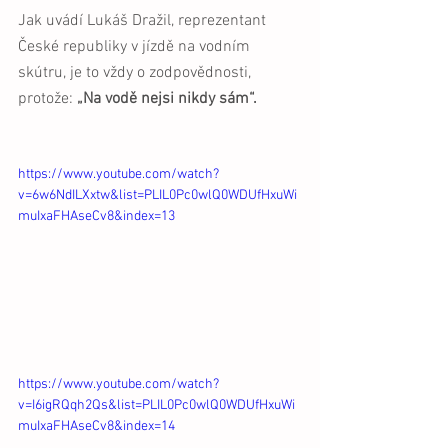
Jak uvádí Lukáš Dražil, reprezentant 
České republiky v jízdě na vodním 
skútru, je to vždy o zodpovědnosti, 
protože: 
„Na vodě nejsi nikdy sám“.
https://www.youtube.com/watch?
v=6w6NdILXxtw&list=PLIL0Pc0wlQ0WDUfHxuWi
muIxaFHAseCv8&index=13
https://www.youtube.com/watch?
v=I6igRQqh2Qs&list=PLIL0Pc0wlQ0WDUfHxuWi
muIxaFHAseCv8&index=14