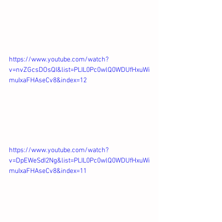
https://www.youtube.com/watch?
v=nvZGcsDOsQI&list=PLIL0Pc0wlQ0WDUfHxuWi
muIxaFHAseCv8&index=12
https://www.youtube.com/watch?
v=DpEWeSdI2Ng&list=PLIL0Pc0wlQ0WDUfHxuWi
muIxaFHAseCv8&index=11