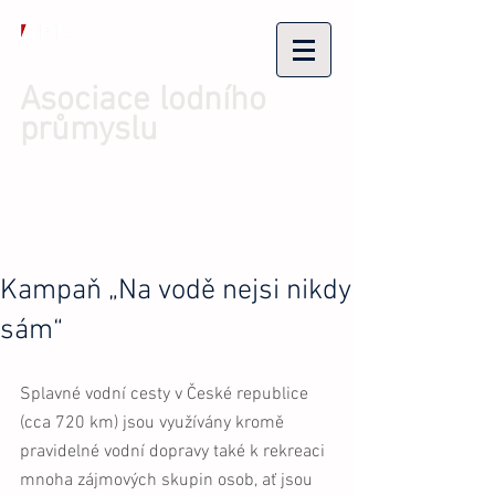
Asociace lodního
průmyslu
Přihlásit se/Zaregistrovat se
Kampaň „Na vodě nejsi nikdy
sám“
Splavné vodní cesty v České republice 
(cca 720 km) jsou využívány kromě 
pravidelné vodní dopravy také k rekreaci 
mnoha zájmových skupin osob, ať jsou 