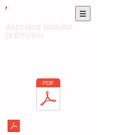
Asociace lodního
průmyslu
Přihlásit se/Zaregistrovat se