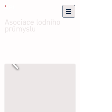
Asociace lodního
průmyslu
Přihlásit se/Zaregistrovat se