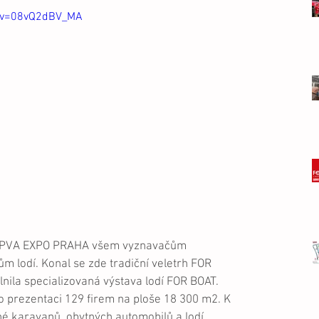
h?v=08vQ2dBV_MA
eál PVA EXPO PRAHA všem vyznavačům 
m lodí. Konal se zde tradiční veletrh FOR 
nila specializovaná výstava lodí FOR BOAT. 
 prezentaci 129 firem na ploše 18 300 m2. K 
lné karavanů, obytných automobilů a lodí. 