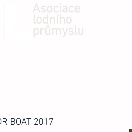
Asociace
lodního
průmyslu
Í AKTIVITY
KONTAKTY
INFORMACE
KE STAŽENÍ
OR BOAT 2017