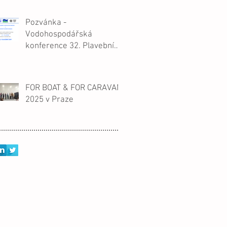
Pozvánka -
Vodohospodářská
konference 32. Plavební
dny, Hrad v Litoměřicích,
23.-25.9.2025, ČPVS a
Slovenský plavební
FOR BOAT & FOR CARAVAN
kongres.
2025 v Praze