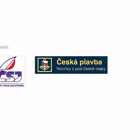
rtneři: