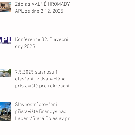
Zápis z VALNÉ HROMADY
APL ze dne 2.12. 2025
Konference 32. Plavební
dny 2025
7.5.2025 slavnostní
otevření již dvanáctého
přístaviště pro rekreační
plavbu na Labi, Nymburk
Slavnostní otevření
přístaviště Brandýs nad
Labem/Stará Boleslav pro
malá plavidla 1.4.2025