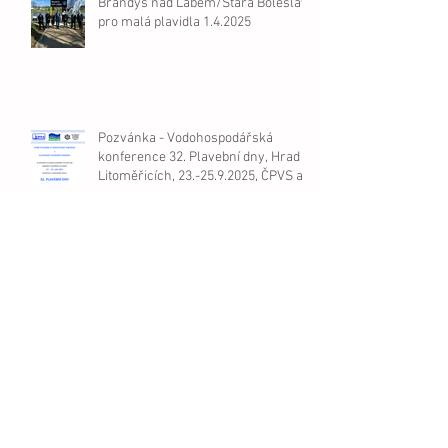
Brandýs nad Labem/Stará Boleslav
pro malá plavidla 1.4.2025
Pozvánka - Vodohospodářská
konference 32. Plavební dny, Hrad v
Litoměřicích, 23.-25.9.2025, ČPVS a
Slovenský plavební kongres.
FOR BOAT & FOR CARAVAN 2025 v
Praze