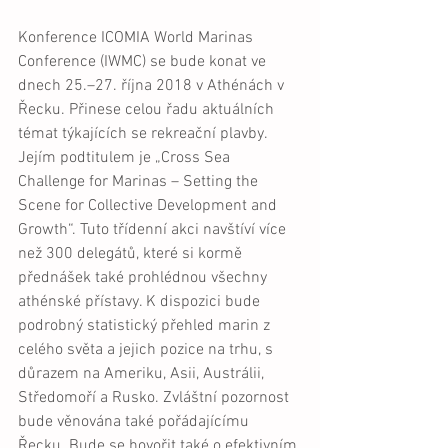
Konference ICOMIA World Marinas 
Conference (IWMC) se bude konat ve 
dnech 25.–27. října 2018 v Athénách v 
Řecku. Přinese celou řadu aktuálních 
témat týkajících se rekreační plavby. 
Jejím podtitulem je „Cross Sea 
Challenge for Marinas – Setting the 
Scene for Collective Development and 
Growth“. Tuto třídenní akci navštíví více 
než 300 delegátů, které si kormě 
přednášek také prohlédnou všechny 
athénské přístavy. K dispozici bude 
podrobný statistický přehled marin z 
celého světa a jejich pozice na trhu, s 
důrazem na Ameriku, Asii, Austrálii, 
Středomoří a Rusko. Zvláštní pozornost 
bude věnována také pořádajícímu 
Řecku. Bude se hovořit také o efektivním 